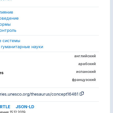
го понятия
нные с этой концепцией.
лияние
оведение
нормы
онтроль
у принадлежит концепция.
е системы
 гуманитарные науки
английский
 других языках.
арабский
испанский
es
французский
aries.unesco.org/thesaurus/concept16481
RTLE
JSON-LD
ние 15.12.2019