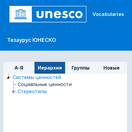
Skip to main
Vocabularies
Тезаурус ЮНЕСКО
Список на боковой панели
А-Я
Иерархия
Группы
Новые
Системы ценностей
Социальные ценности
Стереотипы