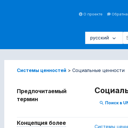
О проекте
Обратна
русский
: составить список и про
Системы ценностей
Социальные ценности
Социал
Предпочитаемый
термин
Поиск в 
search
Концепция более
Системы ценн