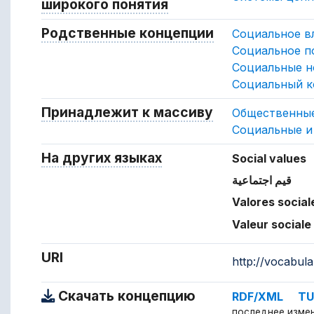
широкого понятия
Концепция более широко
Родственные концепции
Концепции, связа
Социальное в
Социальное п
Социальные 
Социальный к
Принадлежит к массиву
Массив, котором
Общественны
Социальные и
На других языках
Термины для концепции на
Social values
قيم اجتماعية
Valores social
Valeur sociale
URI
http://vocabul
Скачать концепцию
RDF/XML
TU
последнее измене