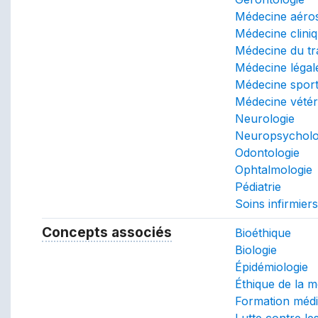
Médecine aéros
Médecine clini
Médecine du tra
Médecine légal
Médecine sport
Médecine vétér
Neurologie
Neuropsycholo
Odontologie
Ophtalmologie
Pédiatrie
Soins infirmier
Concepts associés
Concepts associés (TA, rel
Bioéthique
Biologie
Épidémiologie
Éthique de la 
Formation médi
Lutte contre le