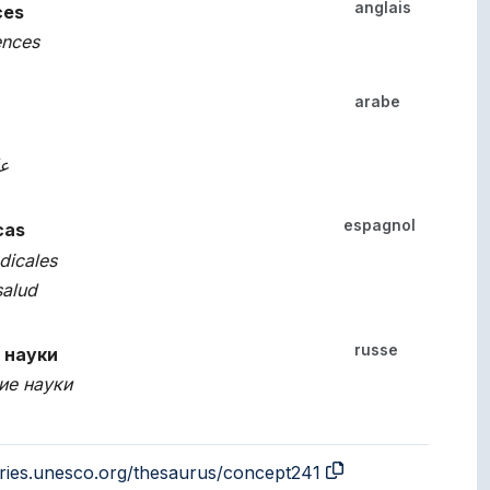
anglais
angues.
ces
ences
arabe
عل
espagnol
cas
dicales
salud
russe
 науки
ие науки
aries.unesco.org/thesaurus/concept241