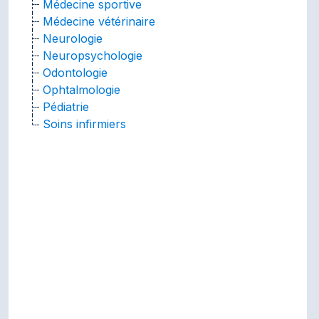
Médecine sportive
Médecine vétérinaire
Neurologie
Neuropsychologie
Odontologie
Ophtalmologie
Pédiatrie
Soins infirmiers