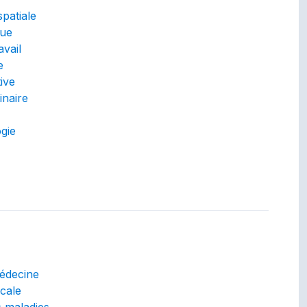
patiale
que
vail
e
ive
inaire
gie
s
ated)
médecine
cale
s maladies