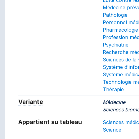
Médecine préve
Pathologie
Personnel médi
Pharmacologie
Profession méd
Psychiatrie
Recherche méd
Sciences de la 
Système d'info
Système médic
Technologie mé
Thérapie
Variante
Synonymes pour le concept.
Médecine
Sciences biomé
Appartient au tableau
Le tableau de concepts 
Sciences médic
Science