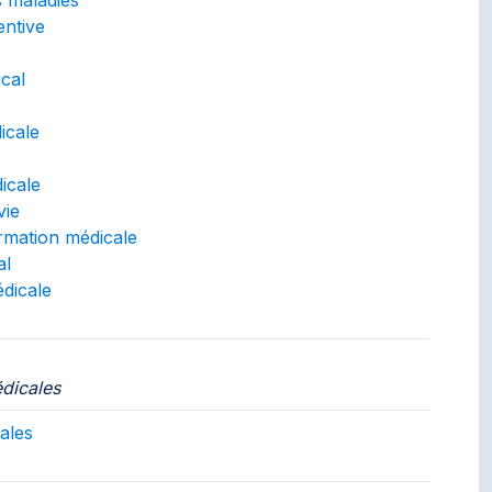
ntive
cal
icale
icale
vie
rmation médicale
al
dicale
dicales
auquel ce concept appartient.
ales