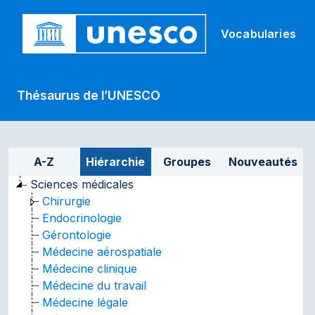
Skip to main
Vocabularies
Thésaurus de l’UNESCO
Sidebar listing: list and tr
A-Z
Hiérarchie
Groupes
Nouveautés
Sciences médicales
Chirurgie
Endocrinologie
Gérontologie
Médecine aérospatiale
Médecine clinique
Médecine du travail
Médecine légale