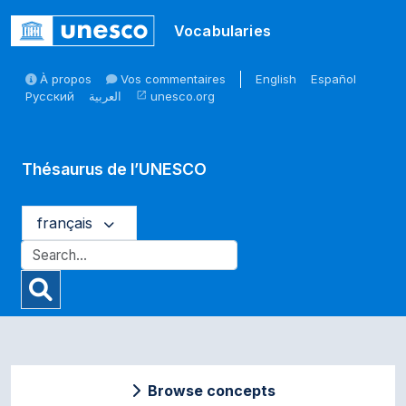
Skip to main
Vocabularies
À propos
Vos commentaires
English
Español
Русский
العربية
unesco.org
open_in_new
Thésaurus de l’UNESCO
français
Browse concepts