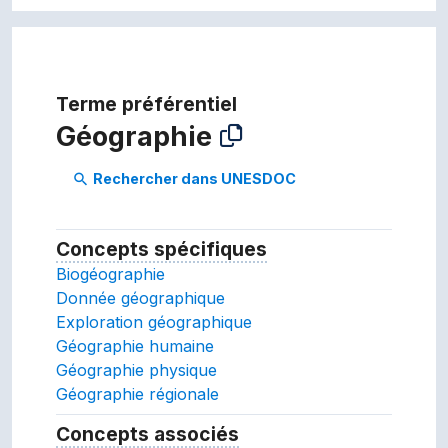
Terme préférentiel
Géographie
Rechercher dans UNESDOC
search
Concepts spécifiques
Concepts spécifiques (T
Biogéographie
Donnée géographique
Exploration géographique
Géographie humaine
Géographie physique
Géographie régionale
Concepts associés
Concepts associés (TA, rel