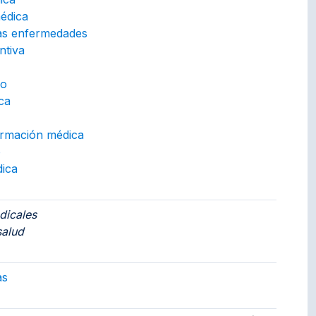
médica
as enfermedades
ntiva
co
ca
ormación médica
o
dica
dicales
salud
gs to.
as