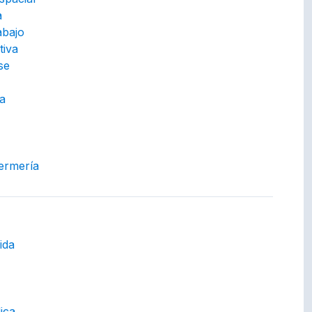
a
abajo
tiva
se
a
fermería
ept.
ida
ica