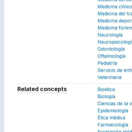
Medicina clínic
Medicina del tr
Medicina depor
Medicina foren
Neurología
Neuropsicologí
Odontología
Oftalmología
Pediatría
Servicio de en
Veterinaria
Related concepts
Concepts related to this conc
Bioética
Biología
Ciencias de la v
Epidemiología
Ética médica
Farmacología
Formación méd