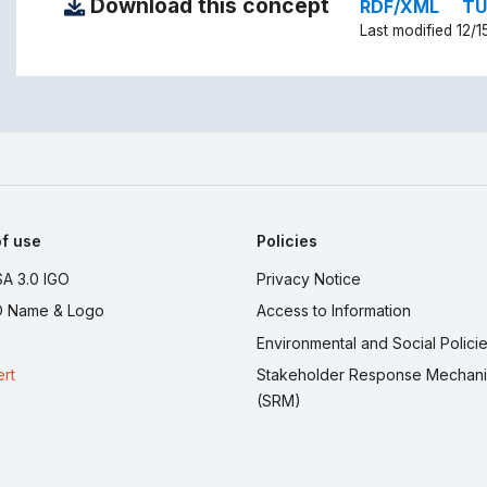
Download this concept
RDF/XML
TU
Last modified 12/1
f use
Policies
A 3.0 IGO
Privacy Notice
 Name & Logo
Access to Information
Environmental and Social Polici
ert
Stakeholder Response Mechan
(SRM)