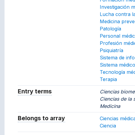
Investigación 
Lucha contra l
Medicina preve
Patología
Personal médi
Profesión médi
Psiquiatría
Sistema de inf
Sistema médic
Tecnología mé
Terapia
Entry terms
Alternative terms for the concept.
Ciencias biome
Ciencias de la 
Medicina
Belongs to array
Array which the concept belon
Ciencias médic
Ciencia