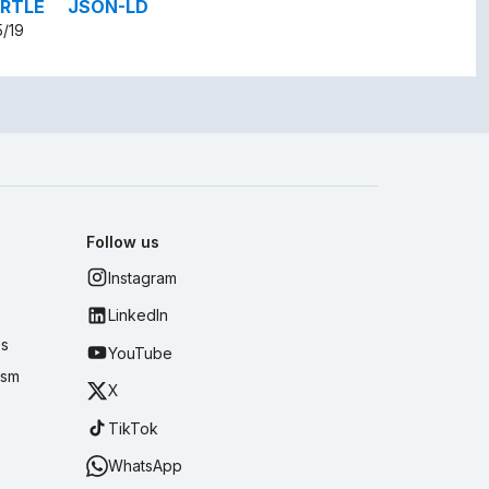
RTLE
JSON-LD
5/19
Follow us
Instagram
LinkedIn
es
YouTube
ism
X
TikTok
WhatsApp