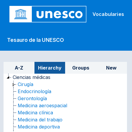
Skip to main
Vocabularies
Tesauro de la UNESCO
Sidebar listing: list and tr
A-Z
Hierarchy
Groups
New
Ciencias médicas
Cirugía
Endocrinología
Gerontología
Medicina aeroespacial
Medicina clínica
Medicina del trabajo
Medicina deportiva