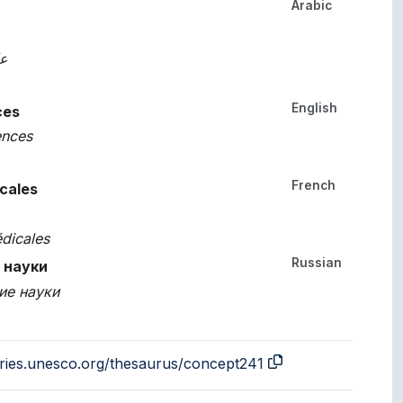
Arabic
her languages.
عل
English
ces
ences
French
cales
dicales
Russian
 науки
ие науки
aries.unesco.org/thesaurus/concept241