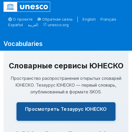
Skip to main
О проекте
Обратная связь
English
Français
Español
العربية
unesco.org
open_in_new
Skosmos
Словарные сервисы ЮНЕСКО
Пространство распространения открытых словарей
ЮНЕСКО. Тезаурус ЮНЕСКО — первый словарь,
опубликованный в формате SKOS.
Просмотреть Тезаурус ЮНЕСКО