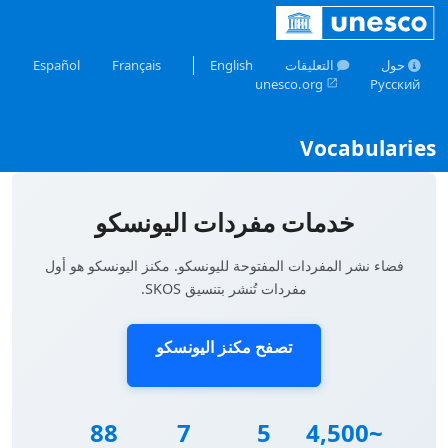
Skip to mai
حول
التعليقات
English
Français
Español
unesco.org
Русский
open_in_new
Skosmos
خدمات مفردات اليونسكو
فضاء نشر المفردات المفتوحة لليونسكو. مكنز اليونسكو هو أول
مفردات تُنشر بتنسيق SKOS.
تصفح مكنز اليونسكو
88
7
5
~4,500